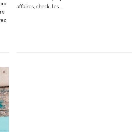
our
affaires, check, les …
re
vez