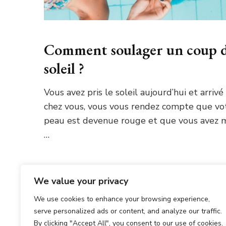
Comment soulager un coup 
soleil ?
Vous avez pris le soleil aujourd’hui et arrivé
chez vous, vous vous rendez compte que vo
peau est devenue rouge et que vous avez 
…
We value your privacy
We use cookies to enhance your browsing experience,
Pagination
serve personalized ads or content, and analyze our traffic.
PAGE
PAGE
P
1
…
5
6
PRÉCÉDENT
By clicking "Accept All", you consent to our use of cookies.