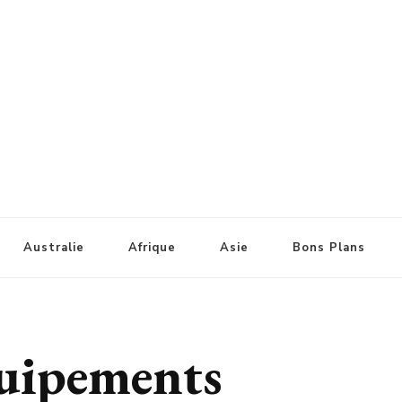
Australie
Afrique
Asie
Bons Plans
quipements