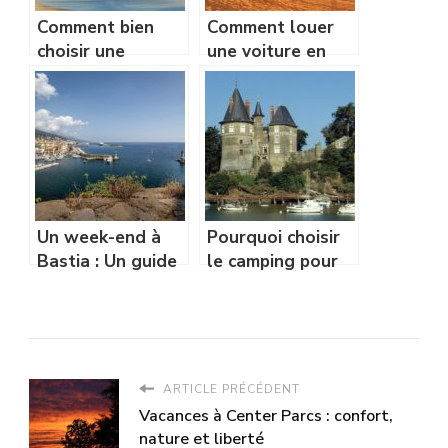
Comment bien
Comment louer
choisir une
une voiture en
location
Guadeloupe ?
saisonnière en
Martinique ?
Un week-end à
Pourquoi choisir
Bastia : Un guide
le camping pour
pour les visiteurs
ces vacances
de la Corse
proches de Pornic
?
ARTICLE PRÉCÉDENT
Vacances à Center Parcs : confort,
nature et liberté