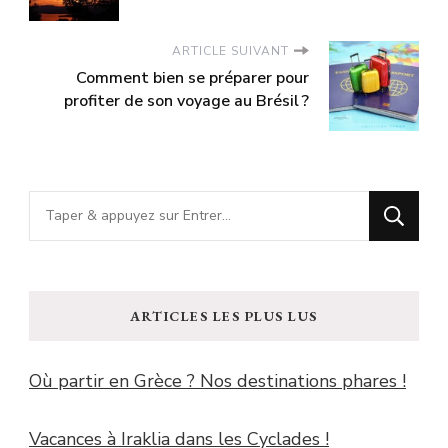
ARTICLE SUIVANT
Comment bien se préparer pour
profiter de son voyage au Brésil ?
Vous
recherchiez
quelque
chose
ARTICLES LES PLUS LUS
?
Où partir en Grèce ? Nos destinations phares !
Vacances à Iraklia dans les Cyclades !