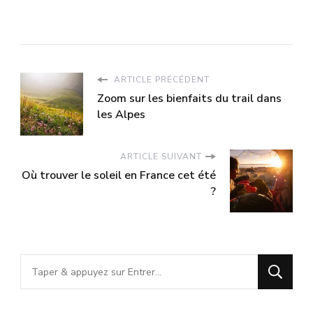
à faire en ville et
proximité des
autour
gorges du verdon
à Castellane.
ARTICLE PRÉCÉDENT
Zoom sur les bienfaits du trail dans
les Alpes
ARTICLE SUIVANT
Où trouver le soleil en France cet été
?
Vous
recherchiez
quelque