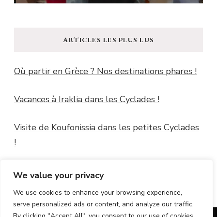
ARTICLES LES PLUS LUS
Où partir en Grèce ? Nos destinations phares !
Vacances à Iraklia dans les Cyclades !
Visite de Koufonissia dans les petites Cyclades
!
Windguru Guidel
We value your privacy
We use cookies to enhance your browsing experience,
serve personalized ads or content, and analyze our traffic.
By clicking "Accept All", you consent to our use of cookies.