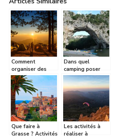
Articles Similaires
Comment
Dans quel
organiser des
camping poser
vacances dans un
ses valises lors
camping à
de son séjour
Quiberon ?
dans les gorges
en Ardèche?
Que faire à
Les activités à
Grasse ? Activités
réaliser à