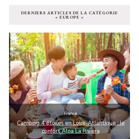
chose
DERNIERS ARTICLES DE LA CATÉGORIE
?
« EUROPE »
France
e
Camping 4 étoiles en Loire-Atlantique : le
L
confort Aloa La Riviera