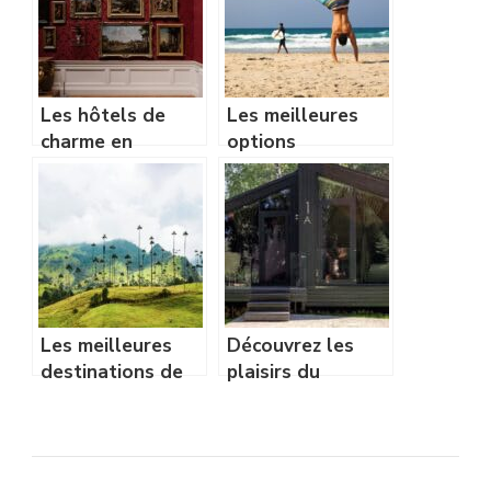
Les hôtels de
Les meilleures
charme en
options
Normandie pour
d’hébergement
un séjour insolite
pour des
vacances en
famille
inoubliables en
Bretagne
Les meilleures
Découvrez les
destinations de
plaisirs du
Colombie : Où
camping familial
vivre les
en Gironde…
meilleures
aventures ?