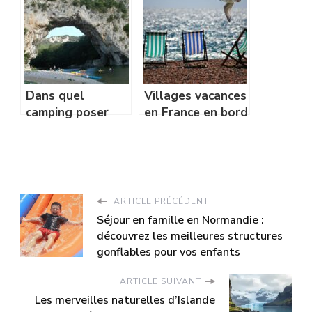
structures
gonflables pour
vos enfants
Dans quel
Villages vacances
camping poser
en France en bord
ses valises lors
de mer : bonne
de son séjour
idée de
dans les gorges
destination pour
en Ardèche?
vos vacances ?
ARTICLE PRÉCÉDENT
Séjour en famille en Normandie :
découvrez les meilleures structures
gonflables pour vos enfants
ARTICLE SUIVANT
Les merveilles naturelles d’Islande