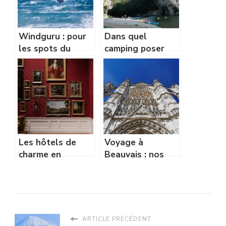
Windguru : pour
Dans quel
les spots du
camping poser
monde entier
ses valises lors
de son séjour
dans les gorges
en Ardèche?
Les hôtels de
Voyage à
charme en
Beauvais : nos
Normandie pour
conseils pour
un séjour insolite
profiter
pleinement de
son séjour
ARTICLE PRÉCÉDENT