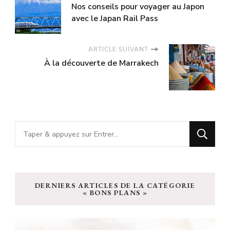
Nos conseils pour voyager au Japon
avec le Japan Rail Pass
ARTICLE SUIVANT
À la découverte de Marrakech
Vous
recherchiez
quelque
chose
DERNIERS ARTICLES DE LA CATÉGORIE
?
« BONS PLANS »