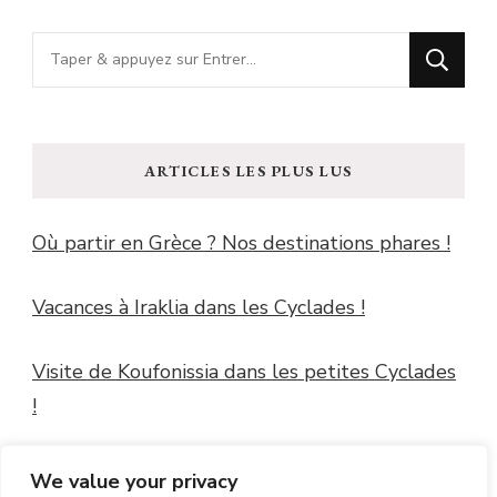
Vous
recherchiez
quelque
chose
ARTICLES LES PLUS LUS
?
Où partir en Grèce ? Nos destinations phares !
Vacances à Iraklia dans les Cyclades !
Visite de Koufonissia dans les petites Cyclades
!
Windguru Guidel
We value your privacy