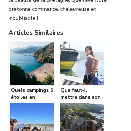
bretonne commence, chaleureuse et
inoubliable !
Articles Similaires
Quels campings 5
Que faut-il
étoiles en
mettre dans son
Corse pour avoir
vanity pour partir
les pieds dans
sereinement en
l’eau ?
vacances ?