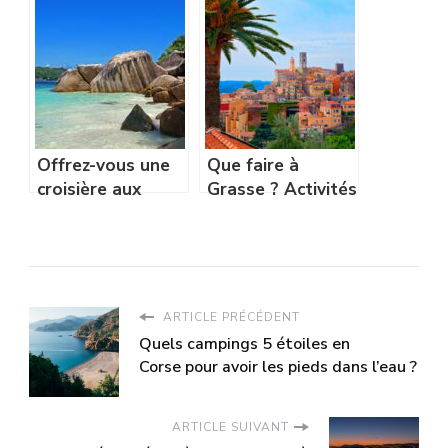
rendre sur l’île de
au catamaran ?
Paxos en Grèce ?
Offrez-vous une
Que faire à
croisière aux
Grasse ? Activités
Seychelles
à faire en ville et
autour
ARTICLE PRÉCÉDENT
Quels campings 5 étoiles en
Corse pour avoir les pieds dans l’eau ?
ARTICLE SUIVANT