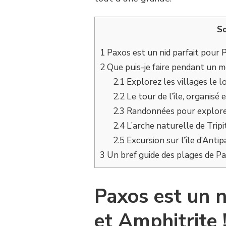
S
1
Paxos est un nid parfait pour P
2
Que puis-je faire pendant un m
2.1
Explorez les villages le l
2.2
Le tour de l’île, organisé 
2.3
Randonnées pour explorer l
2.4
L’arche naturelle de Tripi
2.5
Excursion sur l’île d’Anti
3
Un bref guide des plages de P
Paxos est un n
et Amphitrite 