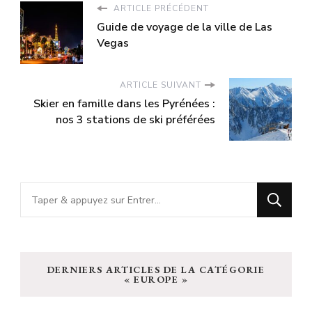
ARTICLE PRÉCÉDENT
Guide de voyage de la ville de Las
Vegas
ARTICLE SUIVANT
Skier en famille dans les Pyrénées :
nos 3 stations de ski préférées
Vous
recherchiez
quelque
chose
DERNIERS ARTICLES DE LA CATÉGORIE
?
« EUROPE »