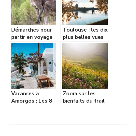
Démarches pour
Toulouse : les dix
partir en voyage
plus belles vues
vers l’Australie :
sur la ville rose
ce qu’il faut
savoir
Vacances à
Zoom sur les
Amorgos : Les 8
bienfaits du trail
meilleurs
dans les Alpes
endroits à visiter
sur l’ile