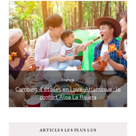
France
e
Camping 4 étoiles en Loire-Atlantique : le
L
confort Aloa La Riviera
ARTICLES LES PLUS LUS