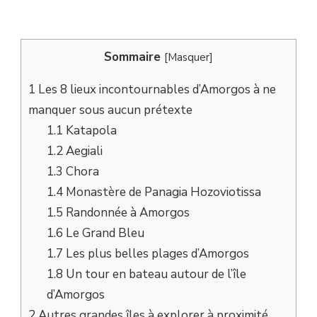
Sommaire
[
Masquer
]
1
Les 8 lieux incontournables d’Amorgos à ne
manquer sous aucun prétexte
1.1
Katapola
1.2
Aegiali
1.3
Chora
1.4
Monastère de Panagia Hozoviotissa
1.5
Randonnée à Amorgos
1.6
Le Grand Bleu
1.7
Les plus belles plages d’Amorgos
1.8
Un tour en bateau autour de l’île
d’Amorgos
2
Autres grandes îles à explorer à proximité