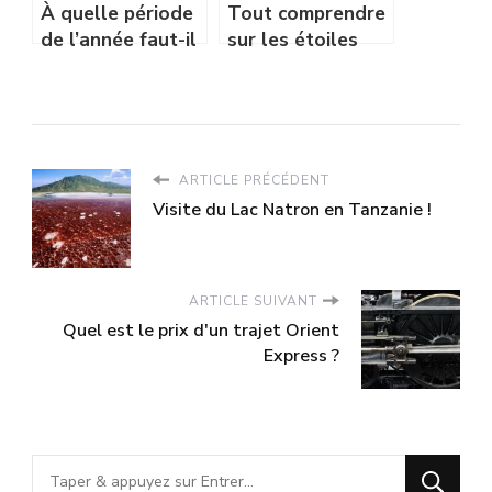
À quelle période
Tout comprendre
de l’année faut-il
sur les étoiles
visiter Bastia ?
dans les
campings
ARTICLE PRÉCÉDENT
Visite du Lac Natron en Tanzanie !
ARTICLE SUIVANT
Quel est le prix d'un trajet Orient
Express ?
Vous