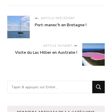
ARTICLE PRÉCÉDENT
Port-manec'h en Bretagne !
ARTICLE SUIVANT
Visite du Lac Hillier en Australie !
Vous
recherchiez
quelque
chose