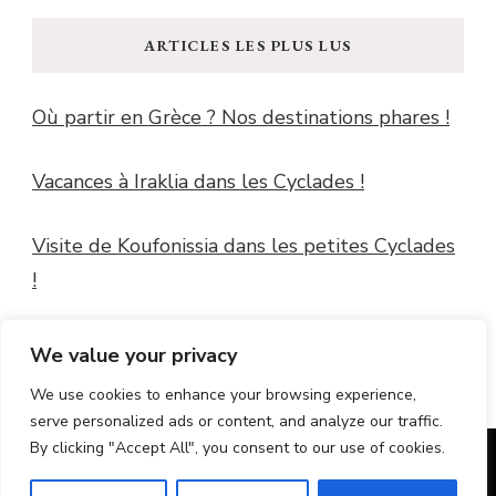
ARTICLES LES PLUS LUS
Où partir en Grèce ? Nos destinations phares !
Vacances à Iraklia dans les Cyclades !
Visite de Koufonissia dans les petites Cyclades
!
Windguru Guidel
We value your privacy
We use cookies to enhance your browsing experience,
serve personalized ads or content, and analyze our traffic.
By clicking "Accept All", you consent to our use of cookies.
© Copyright 2026
La Loupe Tourisme
. Tous droits