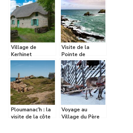
Village de
Visite de la
Kerhinet
Pointe de
Trévignon en
Bretagne !
Ploumanac’h : la
Voyage au
visite de la côte
Village du Père
de granit rose
Noël