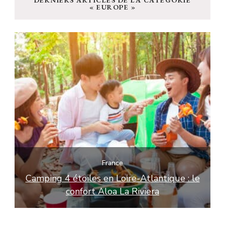
DERNIERS ARTICLES DE LA CATÉGORIE
?
« EUROPE »
France
e
Camping 4 étoiles en Loire-Atlantique : le
L
confort Aloa La Riviera