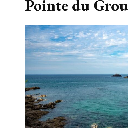
Pointe du Grou
France
ns le
Les précieuses informations à
Camping 
guide
connaître sur le camping Le
planif