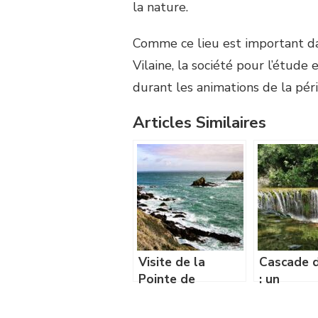
la nature.
Comme ce lieu est important dans
Vilaine, la société pour l’étud
durant les animations de la péri
Articles Similaires
Visite de la
Cascade d
Pointe de
: un
Trévignon en
incontour
Bretagne !
de l’Hérau