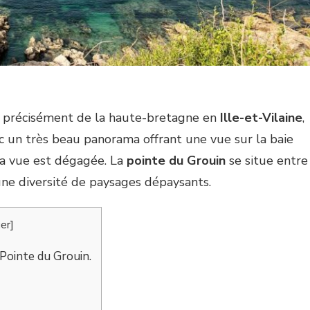
en famille sans stress ?
préservé
us précisément de la haute-bretagne en
Ille-et-Vilaine
,
c un très beau panorama offrant une vue sur la baie
la vue est dégagée. La
pointe du Grouin
se situe entre
une diversité de paysages dépaysants.
er
]
Pointe du Grouin.