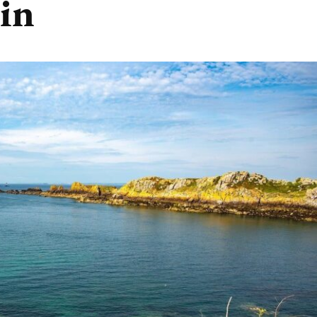
in
France
France
Camping les Tamaris sur l
en Dordogne : Comment
d’Oléron : profitez de be
ier le séjour pour des
vacances dans un cadre na