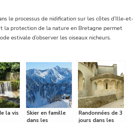
 le processus de nidification sur les côtes d’Ille-et-
e et la protection de la nature en Bretagne permet
ode estivale d’observer les oiseaux nicheurs.
e la vis
Skier en famille
Randonnées de 3
dans les
jours dans les
nable
Pyrénées : nos 3
Cévennes
lt
stations de ski