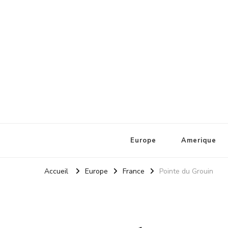
La Loupe Tourisme
Europe
Amerique
Accueil
Europe
France
Pointe du Grouin