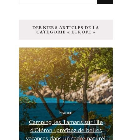
recherchiez
quelque
chose
DERNIERS ARTICLES DE LA
?
CATÉGORIE « EUROPE »
France
’île
lles
Camping 4 étoiles en Loire-
Locatio
turel
Atlantique : le confort Aloa La
Languedo