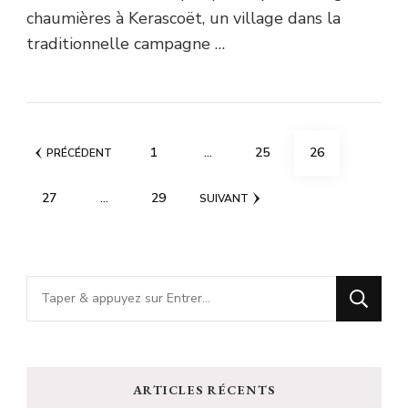
chaumières à Kerascoët, un village dans la
traditionnelle campagne …
Pagination
PAGE
PAGE
PAGE
1
…
25
26
PRÉCÉDENT
des
PAGE
PAGE
27
…
29
SUIVANT
publications
Vous
recherchiez
quelque
chose
ARTICLES RÉCENTS
?